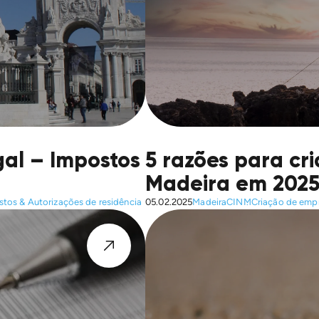
al – Impostos
5 razões para cr
Madeira em 202
stos & Autorizações de residência
05.02.2025
Madeira
CINM
Criação de emp