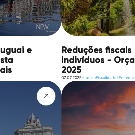
ruguai e
Reduções fiscais
ista
indivíduos - Or
ais
2025
07.07.2025
Madeira
Fiscalidade (Empresa