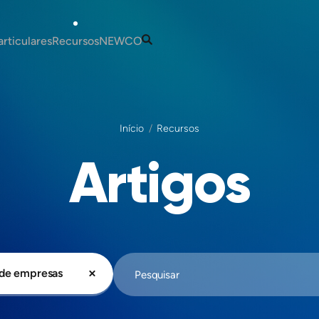
articulares
Recursos
NEWCO
rtugal
Artigos
Os Nossos Serviços
deira
Guias
A Nossa Equipa
Início
Recursos
-se para Portugal?
Informação Fiscal e
Contactos
 em Portugal
Contabilística
Artigos
m Portugal
Portugal
Fiscais para Novos
 um NIF em Portugal
Madeira
 uma Conta Bancária em
Malta
Fiscais em Portugal
esidência para Portugal
 de empresas