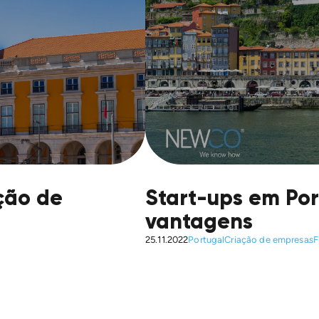
ção de
Start-ups em Por
vantagens
25.11.2022
Portugal
Criação de empresas
F