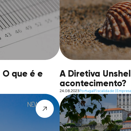
 O que é e
A Diretiva Unshe
acontecimento?
24.08.2023
Portugal
Fiscalidade (Empres