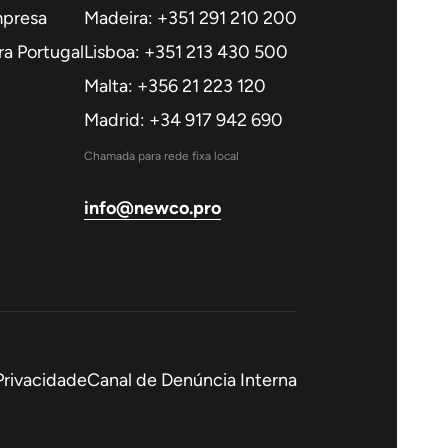
mpresa
Madeira: +351 291 210 200
a Portugal
Lisboa: +351 213 430 500
Malta: +356 21 223 120
Madrid: +34 917 942 690
Chamada para rede fixa local
info@newco.pro
 Privacidade
Canal de Denúncia Interna