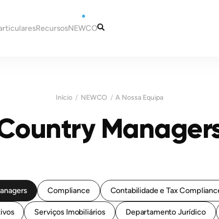
articulares
Recursos
NEWCO
rtugal
Artigos
Os Nossos Serviços
deira
Guias
A Nossa Equipa
-se para Portugal?
Informação Fiscal e
Contactos
Início
NEWCO
A Nossa Equipa
 em Portugal
Contabilística
m Portugal
Country Manager
Portugal
Fiscais para Novos
 um NIF em Portugal
Madeira
 uma Conta Bancária em
Malta
Fiscais em Portugal
esidência para Portugal
anagers
Compliance
Contabilidade e Tax Complianc
ivos
Serviços Imobiliários
Departamento Jurídico