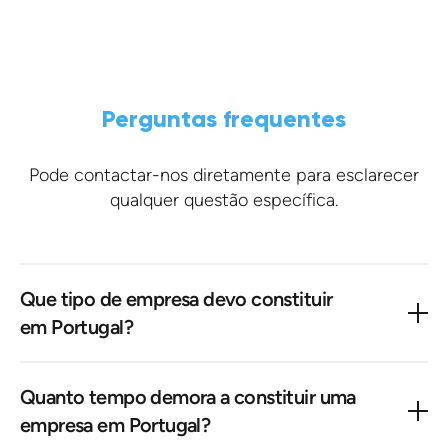
Perguntas frequentes
Pode contactar-nos diretamente para esclarecer
qualquer questão específica.
Que tipo de empresa devo constituir
em Portugal?
A estrutura mais comum para investidores
Quanto tempo demora a constituir uma
estrangeiros é a
Sociedade por Quotas
(Lda), que
empresa em Portugal?
é o equivalente português de uma sociedade de