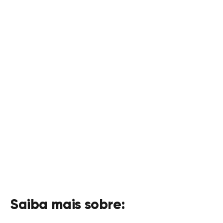
Conheça as vantagens de
abrir uma empresa na
Madeira
O Centro Internacional de Negócios da
Madeira oferece, entre outras vantagens, a
taxa de imposto mais baixa da UE - 5%.
SAIBA MAIS
Saiba mais sobre: