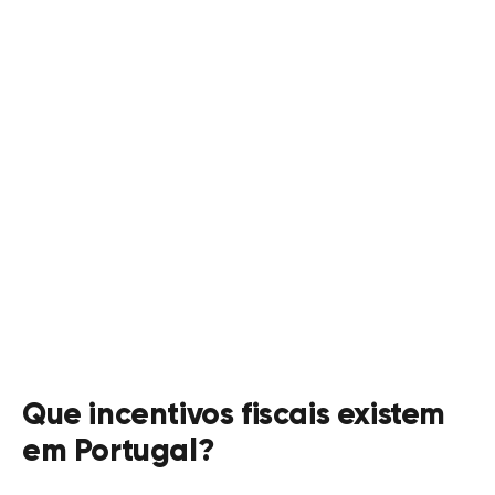
Pretende mudar-se para
Portugal?
A nossa equipa experiente já ajudou imensos
indivíduos a tirar partido dos programas de
incentivos fiscais em Portugal
FALE CONNOSCO
Que incentivos fiscais existem
em Portugal?