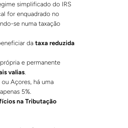
egime simplificado do IRS
cal for enquadrado no
zindo-se numa taxação
beneficiar da
taxa reduzida
 própria e permanente
is valias
.
a ou Açores, há uma
 apenas 5%.
ícios na Tributação