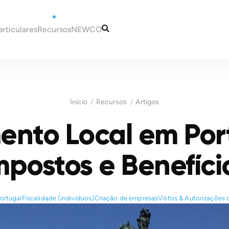
articulares
Recursos
NEWCO
rtugal
Artigos
Os Nossos Serviços
deira
Guias
A Nossa Equipa
-se para Portugal?
Informação Fiscal e
Contactos
Início
Recursos
Artigos
 em Portugal
Contabilística
m Portugal
ento Local em Por
Portugal
Fiscais para Novos
 um NIF em Portugal
Madeira
 uma Conta Bancária em
Malta
mpostos e Benefíci
Fiscais em Portugal
esidência para Portugal
ortugal
Fiscalidade (indivíduos)
Criação de empresas
Vistos & Autorizações 