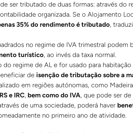
e ser tributado de duas formas: através do r
ontabilidade organizada. Se o Alojamento Lo
enas 35% do rendimento é tributado
, tradu
uadrados no regime de IVA trimestral podem 
mento turístico
, ao invés da taxa normal.
do do regime de AL e for usado para habitação
eneficiar de
isenção de tributação sobre a ma
ocalizado em regiões autónomas, como Madeir
IRS e IRC
,
bem como do IVA
, que pode ser de
 através de uma sociedade, poderá haver
benef
nomeadamente no primeiro ano de atividade.