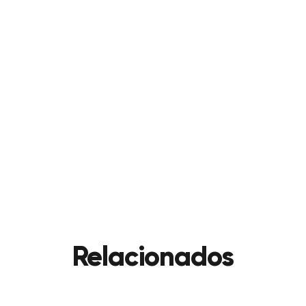
sua empresa na Madeira.
CONTACTE-NOS!
ANTERIOR
VER BLOG
PRÓXIMA
Relacionados