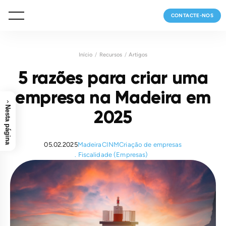
CONTACTE-NOS
Início
Recursos
Artigos
5 razões para criar uma
empresa na Madeira em
›
Nesta página
2025
05.02.2025
Madeira
CINM
Criação de empresas
Fiscalidade (Empresas)