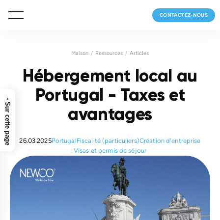
CONTACTEZ-NOUS
Maison
Ressources
Articles
Hébergement local au
Portugal - Taxes et
›
Sur cette page
avantages
26.03.2025
Portugal
Fiscalité (particuliers)
Création d'entreprise
Visas et permis de séjour