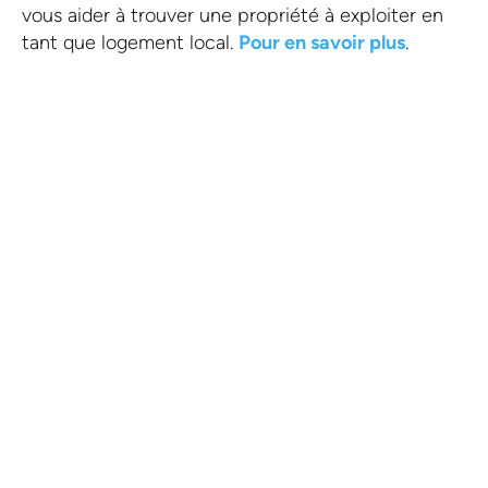
vous aider à trouver une propriété à exploiter en
tant que logement local.
Pour en savoir plus
.
Il est toujours bon d'avoir
l'aide d'un partenaire
local.
Nous disposons d'une équipe expérimentée
de comptables et de fiscalistes prêts à vous
aider.
CONTACTEZ-NOUS !