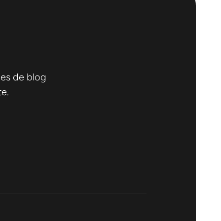
les de blog
te.