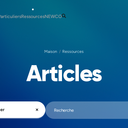
articuliers
Ressources
NEWCO
Portugal
Articles
Nos Services
adère
Guides
Notre Équipe
Maison
Ressources
'installer au Portugal
Informations Fiscales et
Coordonnes
sa au Portugal
Comptables
Articles
 Portugal
Portugal
s fiscales pour les
obtenir un NIF au
Madère
 résidents
Malte
s fiscales au Portugal
ouvrir un compte
au Portugal
résidence pour le Portugal
ier