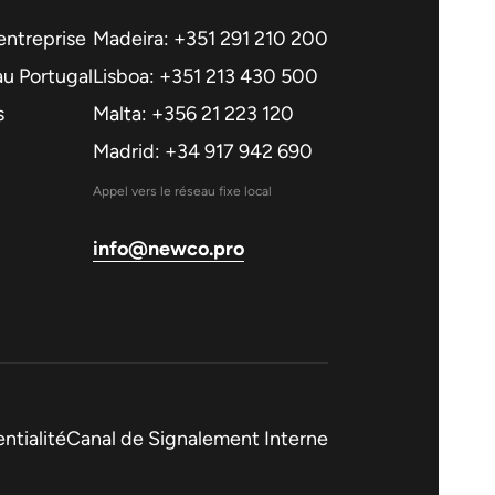
entreprise
Madeira: +351 291 210 200
 au Portugal
Lisboa: +351 213 430 500
s
Malta: +356 21 223 120
Madrid: +34 917 942 690
Appel vers le réseau fixe local
info@newco.pro
ntialité
Canal de Signalement Interne