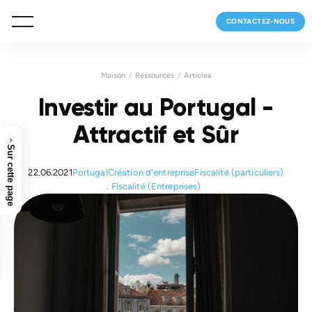
CONTACTEZ-NOUS
Maison
Ressources
Articles
Investir au Portugal -
Attractif et Sûr
›
Sur cette page
22.06.2021
Portugal
Création d'entreprise
Fiscalité (particuliers)
Fiscalité (Entreprises)