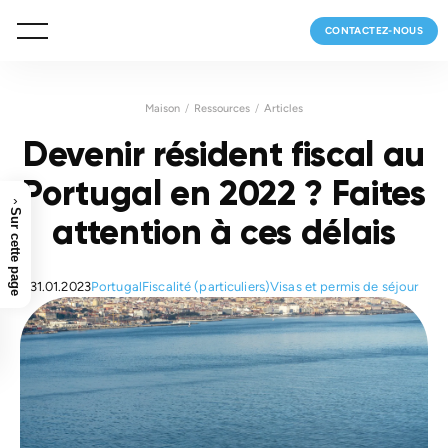
CONTACTEZ-NOUS
Maison
Ressources
Articles
Devenir résident fiscal au
Portugal en 2022 ? Faites
›
Sur cette page
attention à ces délais
31.01.2023
Portugal
Fiscalité (particuliers)
Visas et permis de séjour