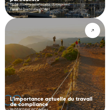
02.08.2024
Madeira
Fiscalité (Entreprises)
Fiscalité (particuliers)
CIAM
L'importance actuelle du travail
de compliance
29.07.2024
NEWCO
Autres