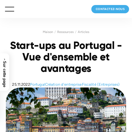
CONTACTEZ-NOUS
Maison
Ressources
Articles
Start-ups au Portugal -
Vue d'ensemble et
›
Sur cette page
avantages
25.11.2022
Portugal
Création d'entreprise
Fiscalité (Entreprises)