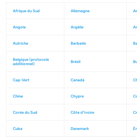
Afrique du Sud
Allemagne
A
Angola
Argélie
Ar
Autriche
Barbade
Ba
Belgique
(protocole
Brésil
Bu
additionnel)
Cap-Vert
Canadá
Ch
Chine
Chypre
C
Corée du Sud
Côte d'Ivoire
Cr
Cuba
Danemark
Ém