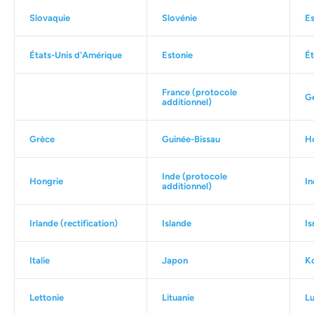
Slovaquie
Slovénie
E
États-Unis d'Amérique
Estonie
Ét
France
(protocole
G
additionnel)
Grèce
Guinée-Bissau
H
Inde
(protocole
Hongrie
In
additionnel)
Irlande
(
rectification
)
Islande
Is
Italie
Japon
K
Lettonie
Lituanie
L