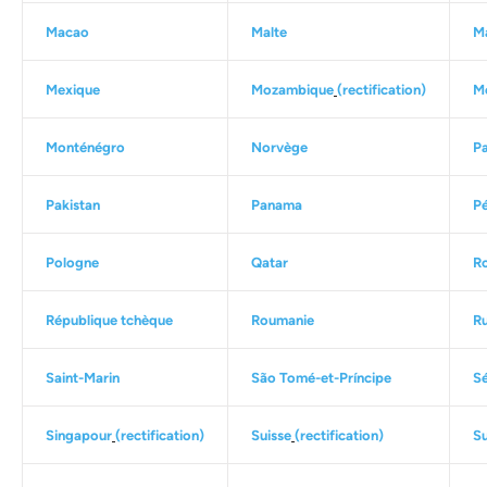
Macao
Malte
M
Mexique
Mozambique
(
rectification
)
M
Monténégro
Norvège
P
Pakistan
Panama
P
Pologne
Qatar
R
République tchèque
Roumanie
Ru
Saint-Marin
São Tomé-et-Príncipe
S
Singapour
(
rectification
)
Suisse
(
rectification
)
S