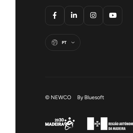
PT
© NEWCO By
Bluesoft