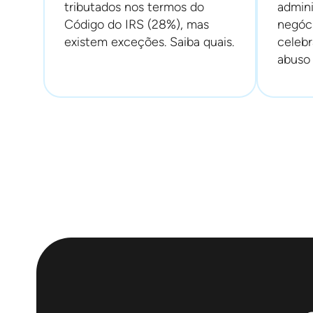
tributados nos termos do
admini
Código do IRS (28%), mas
negóci
existem exceções. Saiba quais.
celeb
abuso 