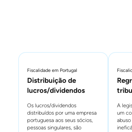
Fiscalidade em Portugal
Fiscal
Distribuição de
Regr
lucros/dividendos
trib
Os lucros/dividendos
A legi
distribuídos por uma empresa
um co
portuguesa aos seus sócios,
abuso
pessoas singulares, são
inefic