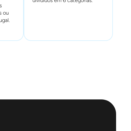
divididos em 6 categorias.
s
s ou
ugal.