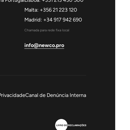
a Portugal
Lisboa: +351 213 430 500
Malta: +356 21 223 120
Madrid: +34 917 942 690
Chamada para rede fixa local
info@newco.pro
 Privacidade
Canal de Denúncia Interna