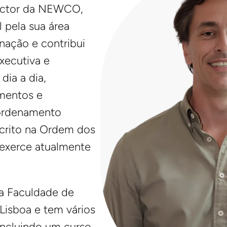
rector da NEWCO,
pela sua área
enação e contribui
xecutiva e
dia a dia,
mentos e
 ordenamento
nscrito na Ordem dos
exerce atualmente
la Faculdade de
 Lisboa e tem vários
incluindo um curso