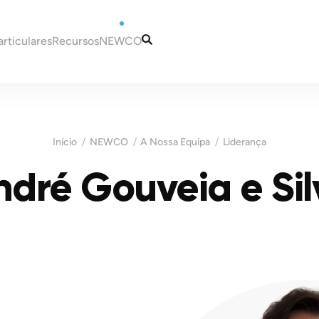
articulares
Recursos
NEWCO
rtugal
Artigos
Os Nossos Serviços
deira
Guias
A Nossa Equipa
-se para Portugal?
Informação Fiscal e
Contactos
Início
NEWCO
A Nossa Equipa
Liderança
 em Portugal
Contabilística
m Portugal
ndré Gouveia e Sil
Portugal
Fiscais para Novos
 um NIF em Portugal
Madeira
 uma Conta Bancária em
Malta
Fiscais em Portugal
esidência para Portugal