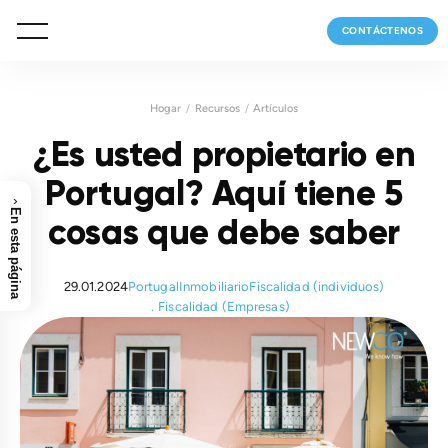
CONTÁCTENOS
Hogar
Recursos
Artículos
¿Es usted propietario en
Portugal? Aquí tiene 5
›
En esta página
cosas que debe saber
29.01.2024
Portugal
Inmobiliario
Fiscalidad (individuos)
Fiscalidad (Empresas)