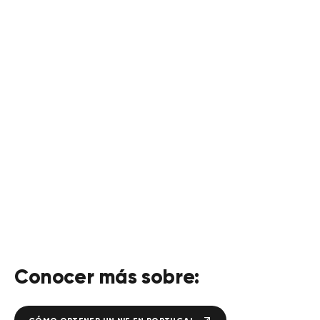
Cuente con nuestro equipo
especializado para abrir su
cuenta bancaria en
Portugal
Póngase en contacto con nosotros
CONTÁCTENOS
Conocer más sobre: