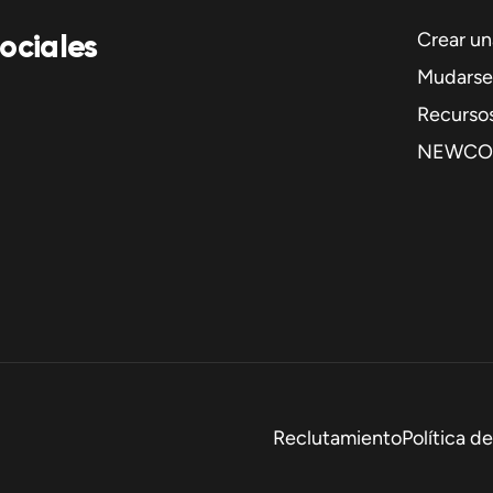
ociales
Crear u
Mudarse 
Recurso
NEWCO
Reclutamiento
Política d