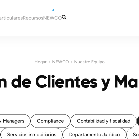
articulares
Recursos
NEWCO
tugal
Artículos
Nuestros Servicios
eira
Guías
Nuestro Equipo
rse a Portugal?
Información Fiscal y
Contactos
Hogar
NEWCO
Nuestro Equipo
 en Portugal
Contable
n Portugal
n de Clientes y Ma
Portugal
fiscales para nuevos
er un NIF en Portugal
Madeira
una cuenta bancaria en
Malta
s fiscales en Portugal
residencia para Portugal
y Managers
Compliance
Contabilidad y fiscalidad
Servicios inmobiliarios
Departamento Jurídico
So