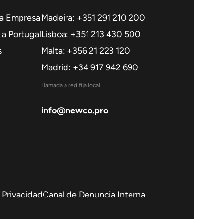
na Empresa
Madeira: +351 291 210 200
a Portugal
Lisboa: +351 213 430 500
s
Malta: +356 21 223 120
Madrid: +34 917 942 690
Llamada a red fija local
info@newco.pro
e Privacidad
Canal de Denuncia Interna