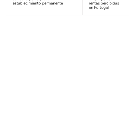
establecimiento permanente
rentas percibidas
en Portugal
¿Los impuestos en Portugal
son un quebradero de
cabeza?
Descargue nuestra guía para
Invertir en
Portugal
HAGA CLIC AQUÍ.